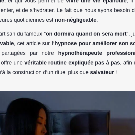
le
, et qui vous permet de
vivre une vie épanouie
, i
imenter, et de s’hydrater. Le fait que nous ayons besoin d
heures quotidiennes est
non-négligeable
.
partisan du fameux “
on dormira quand on sera mort
”, 
ivable
, cet article sur
l’hypnose pour améliorer son s
partagées par notre
hypnothérapeute profession
 offre une
véritable routine expliquée pas à pas
, afin
’à la construction d’un rituel plus que
salvateur
!