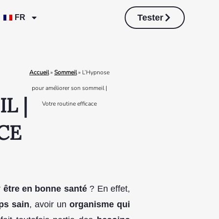
Tester
FR
Accueil
»
Sommeil
»
L’Hypnose
pour améliorer son sommeil |
L |
Votre routine efficace
CE
r
être en bonne santé
? En effet,
ps sain
, avoir un
organisme qui