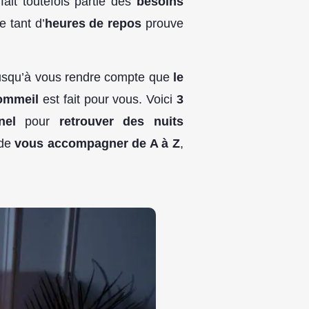
l fait toutefois partie des
besoins
e tant d’
heures de repos
prouve
jusqu’à vous rendre compte que
le
ommeil
est fait pour vous. Voici
3
nel
pour
retrouver des nuits
 de
vous accompagner de A à Z
,