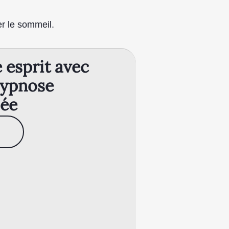
er le sommeil.
esprit avec
hypnose
sée