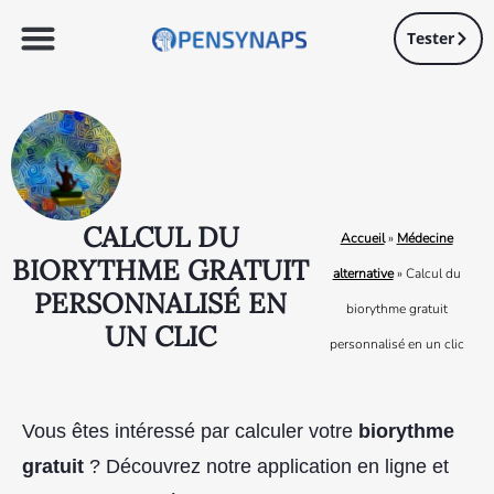
Tester
CALCUL DU
Accueil
»
Médecine
BIORYTHME GRATUIT
alternative
»
Calcul du
PERSONNALISÉ EN
biorythme gratuit
UN CLIC
personnalisé en un clic
Vous êtes intéressé par calculer votre
biorythme
gratuit
? Découvrez notre application en ligne et