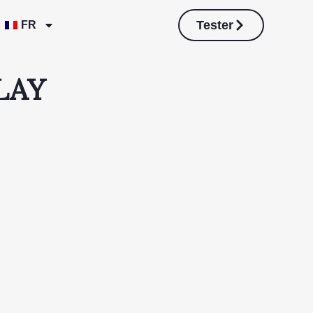
Tester
FR
PLAY