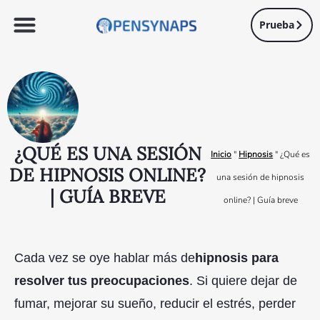
Prueba
¿QUÉ ES UNA SESIÓN
Inicio
"
Hipnosis
"
¿Qué es
DE HIPNOSIS ONLINE?
una sesión de hipnosis
| GUÍA BREVE
online? | Guía breve
Cada vez se oye hablar más de
hipnosis para
resolver tus preocupaciones
. Si quiere dejar de
fumar, mejorar su sueño, reducir el estrés, perder