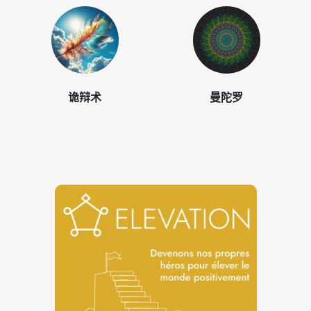
诡辩术
曼陀罗