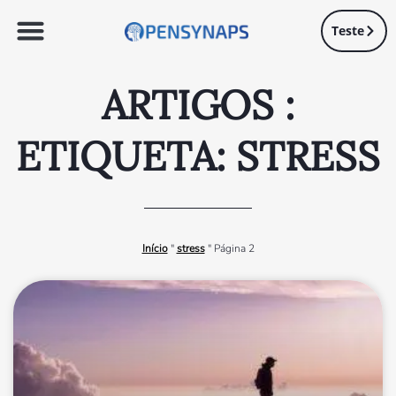
Teste
ARTIGOS :
ETIQUETA: STRESS
Início
"
stress
"
Página 2