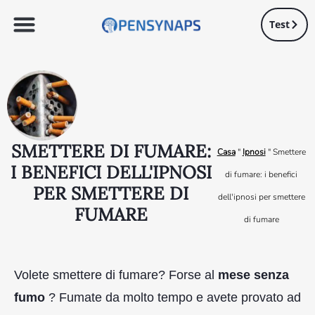
Test
SMETTERE DI FUMARE:
Casa
"
Ipnosi
"
Smettere
I BENEFICI DELL'IPNOSI
di fumare: i benefici
PER SMETTERE DI
dell'ipnosi per smettere
FUMARE
di fumare
Volete smettere di fumare? Forse al
mese senza
fumo
? Fumate da molto tempo e avete provato ad