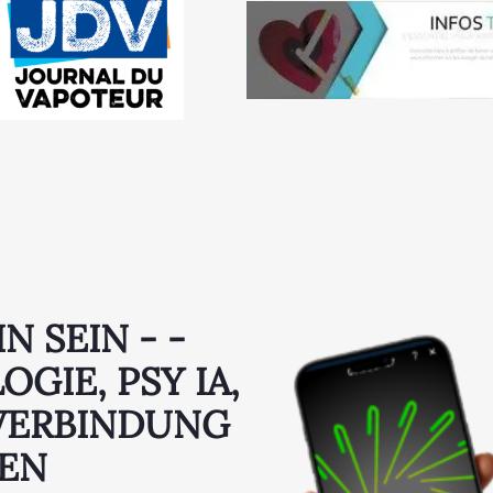
N SEIN - -
GIE, PSY IA,
 VERBINDUNG
GEN