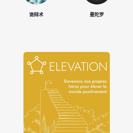
诡辩术
曼陀罗