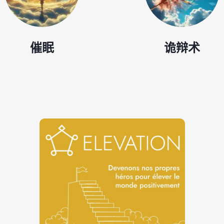
催眠
诡辩术