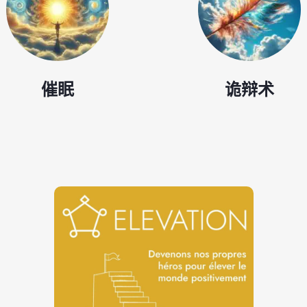
催眠
诡辩术