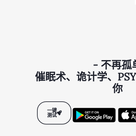
- 不再孤
催眠术、诡计学、PSY
你
一键
测试