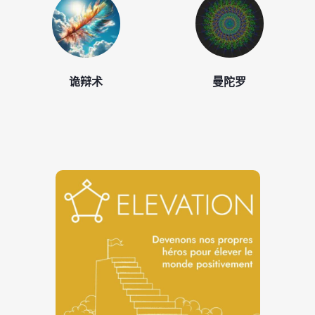
诡辩术
曼陀罗