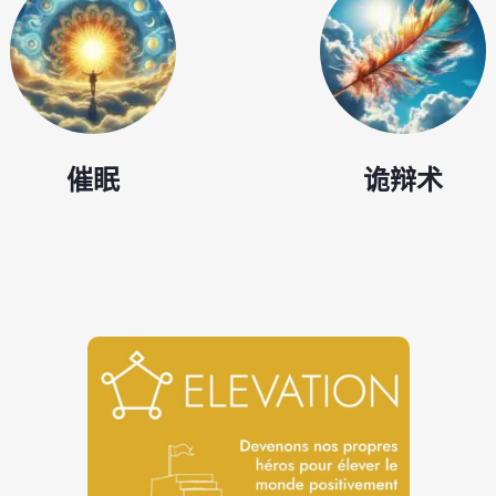
催眠
诡辩术