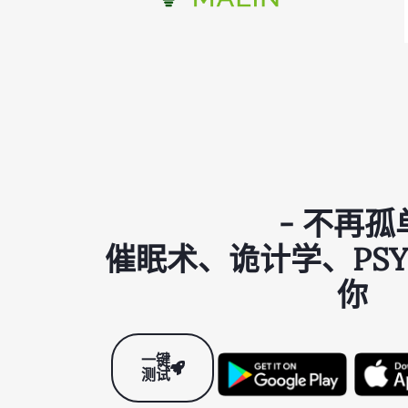
- 不再孤
催眠术、诡计学、PSY
你
一键
测试