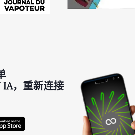
单
 IA，重新连接